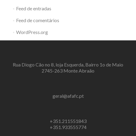
Feed de entradas
Feed de comentários
WordPress.org
Rua Diogo Cão no 8, loja Esquerda, Bairro 1o de Maio
2745-263 Monte Abraão
geral@afafc.pt
+351.211551843
+351.933555774