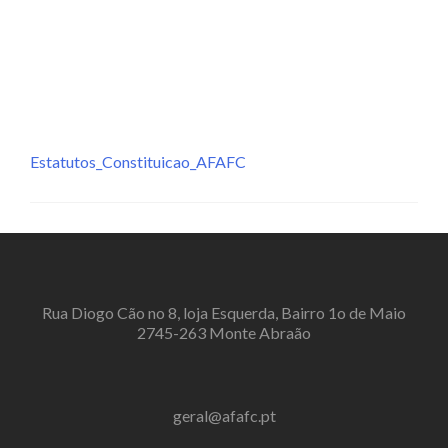
MENU
Estatutos_Constituicao_AFAFC
Rua Diogo Cão no 8, loja Esquerda, Bairro 1o de Maio
2745-263 Monte Abraão
geral@afafc.pt