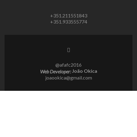
+351.211551843
+351.933555774
@afafc2016
João Okica
Web Developer:
joaookica@gmail.com