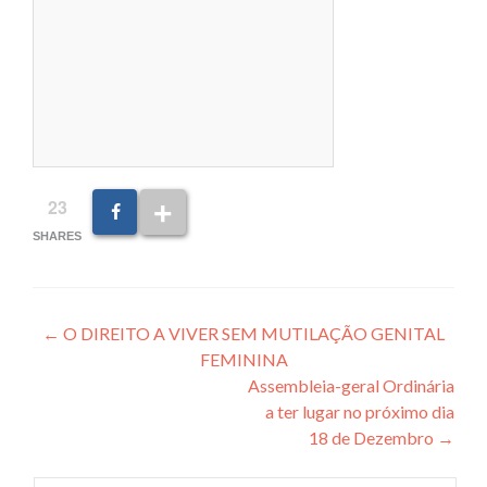
23
SHARES
Post
←
O DIREITO A VIVER SEM MUTILAÇÃO GENITAL
FEMININA
navigation
Assembleia-geral Ordinária
a ter lugar no próximo dia
18 de Dezembro
→