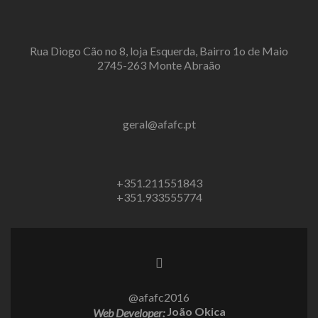
Rua Diogo Cão no 8, loja Esquerda, Bairro 1o de Maio
2745-263 Monte Abraão
geral@afafc.pt
+351.211551843
+351.933555774
@afafc2016
João Okica
Web Developer: