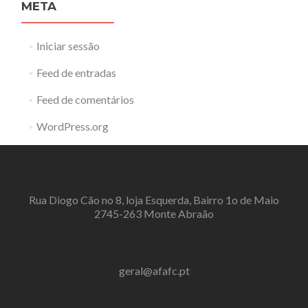
META
Iniciar sessão
Feed de entradas
Feed de comentários
WordPress.org
Rua Diogo Cão no 8, loja Esquerda, Bairro 1o de Maio
2745-263 Monte Abraão
geral@afafc.pt