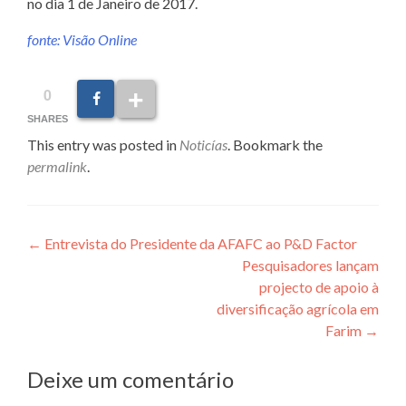
no dia 1 de Janeiro de 2017.
fonte: Visão Online
0
SHARES
This entry was posted in
Noticías
. Bookmark the
permalink
.
Post
←
Entrevista do Presidente da AFAFC ao P&D Factor
Pesquisadores lançam
navigation
projecto de apoio à
diversificação agrícola em
Farim
→
Deixe um comentário