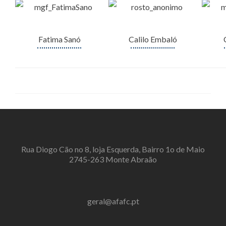
Fatima Sanó
Calilo Embaló
Rua Diogo Cão no 8, loja Esquerda, Bairro 1o de Maio
2745-263 Monte Abraão
geral@afafc.pt